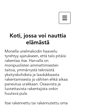
Maisemasuunnittelu
METANEIRA OY
Koti, jossa voi nauttia
elämästä
Monella unelmakodin haaveilu
tyrehtyy ajatukseen, että talo pitäisi
rakentaa itse. Harvalla on
monipuolisten ammattimiesten
taitoa, ymmärrystä teknisistä
yksityiskohdista ja laadukkaasta
rakentamisesta ja vähiten ehkä aikaa
paneutua urakkaan. Osaavista ja
luotettavista rakentajista onkin
huutava pula.
Itse rakennettu tai rakennutettu oma