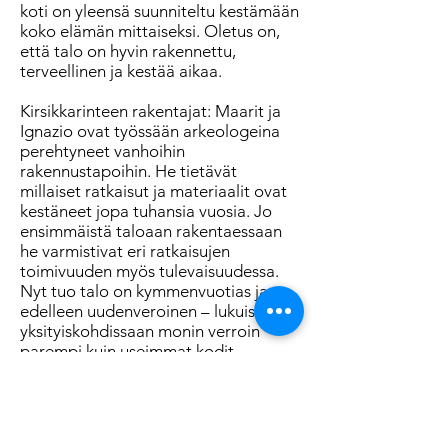
koti on yleensä suunniteltu kestämään
koko elämän mittaiseksi. Oletus on,
että talo on hyvin rakennettu,
terveellinen ja kestää aikaa.
Kirsikkarinteen rakentajat: Maarit ja
Ignazio ovat työssään arkeologeina
perehtyneet vanhoihin
rakennustapoihin. He tietävät
millaiset ratkaisut ja materiaalit ovat
kestäneet jopa tuhansia vuosia. Jo
ensimmäistä taloaan rakentaessaan
he varmistivat eri ratkaisujen
toimivuuden myös tulevaisuudessa.
Nyt tuo talo on kymmenvuotias ja
edelleen uudenveroinen – lukuisissa
yksityiskohdissaan monin verroin
parempi kuin useimmat kodit.
Kirsikkarinteet kodit rakennetaan
vahvalla ammattitaidolla, kestävistä
materiaaleista ja kaikki pienetkin