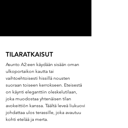
TILARATKAISUT
Asunto A2:een käydään sisään oman
ulkoportaikon kautta tai
vaihtoehtoisesti hissillä nousten
suoraan toiseen kerrokseen. Eteisestä
on käynti eleganttiin oleskelutilaan,
joka muodostaa yhtenäisen tilan
avokeittiön kanssa. Täältä leveä liukuovi
johdattaa ulos terassille, joka avautuu
kohti etelää ja merta.