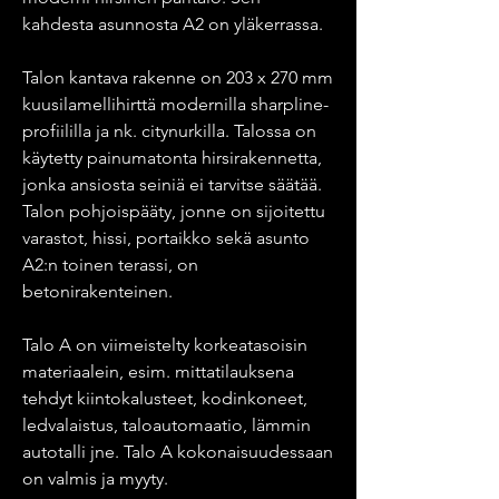
kahdesta asunnosta A2 on yläkerrassa.
Talon kantava rakenne on 203 x 270 mm
kuusilamellihirttä modernilla sharpline-
profiililla ja nk. citynurkilla. Talossa on
käytetty painumatonta hirsirakennetta,
jonka ansiosta seiniä ei tarvitse säätää.
Talon pohjoispääty, jonne on sijoitettu
varastot, hissi, portaikko sekä asunto
A2:n toinen terassi, on
betonirakenteinen.
Talo A on viimeistelty korkeatasoisin
materiaalein, esim. mittatilauksena
tehdyt kiintokalusteet, kodinkoneet,
ledvalaistus, taloautomaatio, lämmin
autotalli jne. Talo A kokonaisuudessaan
on valmis ja myyty.