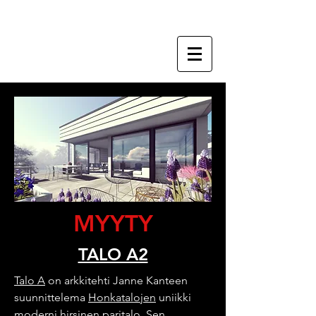
Maisemasuunnittelu
METANEIRA OY
MYYTY
TALO A2
Talo A
on arkkitehti Janne Kanteen
suunnittelema
Honkatalojen
uniikki
moderni hirsinen paritalo. Sen